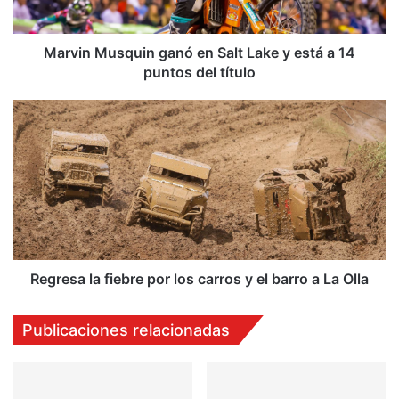
u
s
q
Marvin Musquin ganó en Salt Lake y está a 14
u
puntos del título
i
n
R
g
e
a
g
n
r
ó
e
e
s
n
a
S
l
a
a
l
f
Regresa la fiebre por los carros y el barro a La Olla
t
i
L
e
Publicaciones relacionadas
a
b
k
r
e
e
y
p