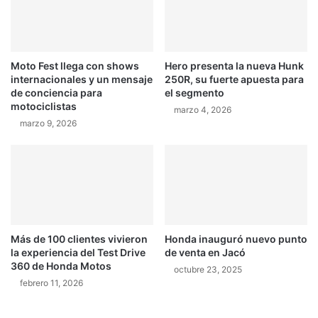
e
o
s
r
t
l
á
o
Moto Fest llega con shows
Hero presenta la nueva Hunk
a
s
internacionales y un mensaje
250R, su fuerte apuesta para
1
c
de conciencia para
el segmento
4
a
motociclistas
marzo 4, 2026
p
r
marzo 9, 2026
u
r
n
o
t
s
o
y
s
e
d
l
e
b
l
a
Más de 100 clientes vivieron
Honda inauguró nuevo punto
t
r
la experiencia del Test Drive
de venta en Jacó
í
r
360 de Honda Motos
octubre 23, 2025
t
o
febrero 11, 2026
u
a
l
L