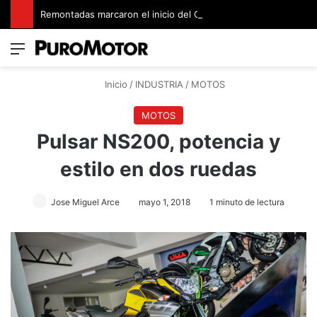
Remontadas marcaron el inicio del Campeonato de Invierno de Kartismo
Menú
Switch
B
Inicio
/
INDUSTRIA
/
MOTOS
MOTOS
Pulsar NS200, potencia y
estilo en dos ruedas
Jose Miguel Arce
mayo 1, 2018
1 minuto de lectura