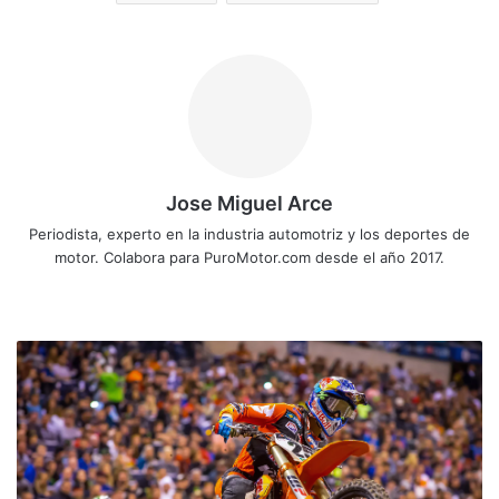
Jose Miguel Arce
Periodista, experto en la industria automotriz y los deportes de
motor. Colabora para PuroMotor.com desde el año 2017.
Siti
o
we
M
b
a
r
v
i
n
M