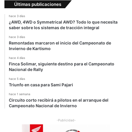
o
a
Últimas publicaciones
O
l
hace 3 días
l
¿AWD, 4WD o Symmetrical AWD? Todo lo que necesita
a
saber sobre los sistemas de tracción integral
hace 3 días
Remontadas marcaron el inicio del Campeonato de
Invierno de Kartismo
hace 4 días
Finca Solimar, siguiente destino para el Campeonato
Nacional de Rally
hace 5 días
Triunfo en casa para Sami Pajari
hace 1 semana
Circuito corto recibirá a pilotos en el arranque del
Campeonato Nacional de Invierno
-Publicidad-