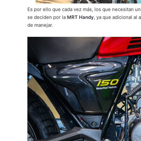
Es por ello que cada vez más, los que necesitan un
se deciden por la
MRT Handy
, ya que adicional al 
de manejar.