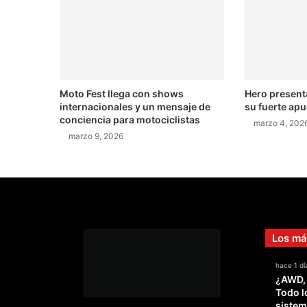
p
o
e
n
e
l
Moto Fest llega con shows
Hero present
W
internacionales y un mensaje de
su fuerte ap
R
conciencia para motociclistas
C
marzo 4, 202
marzo 9, 2026
Los má
hace 1 dí
¿AWD,
Todo l
sistem