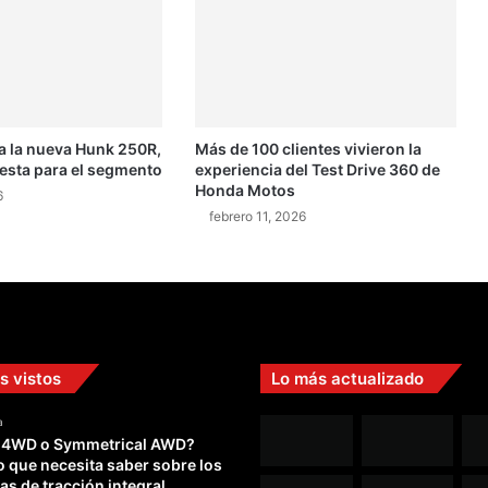
u
e
p
e
r
t
a la nueva Hunk 250R,
Más de 100 clientes vivieron la
e
uesta para el segmento
experiencia del Test Drive 360 de
n
Honda Motos
e
6
febrero 11, 2026
c
i
ó
a
S
t
e
s vistos
Lo más actualizado
v
e
a
M
 4WD o Symmetrical AWD?
c
o que necesita saber sobre los
Q
as de tracción integral