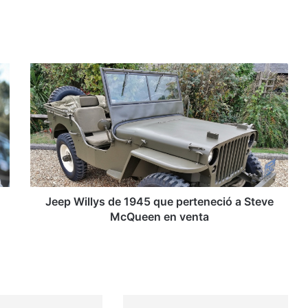
J
e
e
p
W
i
l
l
y
s
Jeep Willys de 1945 que perteneció a Steve
d
McQueen en venta
e
1
9
4
5
q