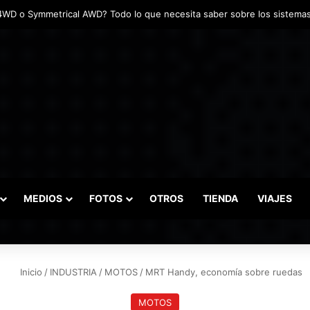
das marcaron el inicio del Campeonato de Invierno de Kartismo
MEDIOS
FOTOS
OTROS
TIENDA
VIAJES
Inicio
/
INDUSTRIA
/
MOTOS
/
MRT Handy, economía sobre ruedas
MOTOS